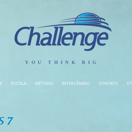
YOU THINK BIG
E
ESCOLA
MÉTODO
INTERCÂMBIO
CONTATO
ST
S 7