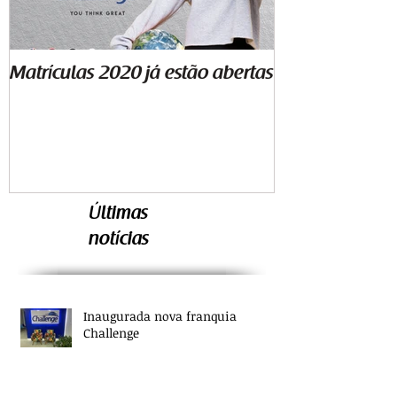
Matrículas 2020 já estão abertas
Começa segund
aulas
Últimas
notícias
Inaugurada nova franquia
Challenge