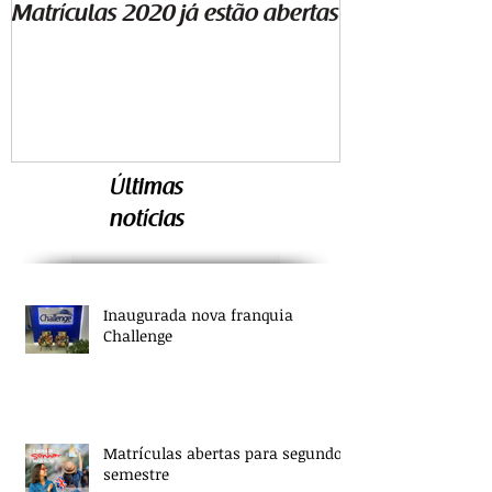
Matrículas 2020 já estão abertas
Começa segund
aulas
Últimas
notícias
Inaugurada nova franquia
Challenge