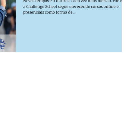
Novos tempos e o futuro é cada vez mais híbrido. Por isso,
a Challenge School segue oferecendo cursos online e
presenciais como forma de...