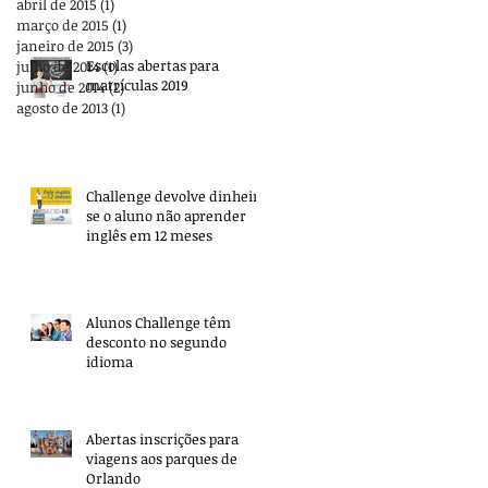
abril de 2015
(1)
1 post
março de 2015
(1)
1 post
janeiro de 2015
(3)
3 posts
Escolas abertas para
julho de 2014
(1)
1 post
matrículas 2019
junho de 2014
(2)
2 posts
agosto de 2013
(1)
1 post
Challenge devolve dinheiro
se o aluno não aprender
inglês em 12 meses
Alunos Challenge têm
desconto no segundo
idioma
Abertas inscrições para
viagens aos parques de
Orlando