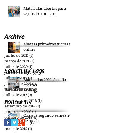
Matrículas abertas para
segundo semestre
Archive
Abertas primeiras turmas
online
junho de 2021
(1)
1 post
março de 2021
(1)
1 post
julho de 2020
(1)
1 post
Search By Tags
janeiro de 2020
(1)
1 post
julho de 2019
(1)
1 post
Matrículas 2020 já estão
janeiro de 2019
(1)
1 post
abertas
Nenhum tag.
janeiro de 2018
(1)
1 post
julho de 2017
(3)
3 posts
novembro de 2016
(1)
1 post
Follow Us
setembro de 2016
(1)
1 post
janeiro de 2016
(1)
1 post
Começa segundo semestre
outubro de 2015
(2)
2 posts
de aulas
junho de 2015
(1)
1 post
maio de 2015
(1)
1 post